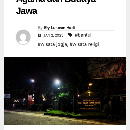
Jawa
By
Ery Lukman Hadi
#bantul
,
JAN 2, 2025
#wisata jogja
,
#wisata religi