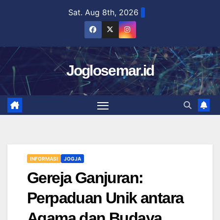
Skip
Sat. Aug 8th, 2026
to
content
Joglosemar.id
INFORMASI
JOGJA
Gereja Ganjuran:
Perpaduan Unik antara
Agama dan Budaya