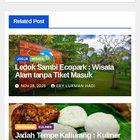
Related Post
JOGJA
WISATA
Ledok Sambi Ecopark : Wisata
Alam tanpa Tiket Masuk
NOV 28, 2025
ERY LUKMAN HADI
INFORMASI
KULINER
Jadah Tempe Kaliurang : Kuliner