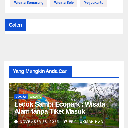
Wisata Semarang
Wisata Solo
Yogyakarta
Galeri
Yang Mungkin Anda Cari
JOGJA
WISATA
Ledok Sambi Ecopark : Wisata
Alam tanpa Tiket Masuk
NOVEMBER 28, 2025
ERY LUKMAN HADI