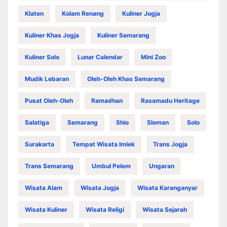
Klaten
Kolam Renang
Kuliner Jogja
Kuliner Khas Jogja
Kuliner Semarang
Kuliner Solo
Lunar Calendar
Mini Zoo
Mudik Lebaran
Oleh-Oleh Khas Semarang
Pusat Oleh-Oleh
Ramadhan
Rasamadu Heritage
Salatiga
Semarang
Shio
Sleman
Solo
Surakarta
Tempat Wisata Imlek
Trans Jogja
Trans Semarang
Umbul Pelem
Ungaran
Wisata Alam
Wisata Jogja
Wisata Karanganyar
Wisata Kuliner
Wisata Religi
Wisata Sejarah