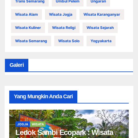
Trans Semarang
Umbul Pelem
Ungaran
Wisata Alam
Wisata Jogja
Wisata Karanganyar
Wisata Kuliner
Wisata Religi
Wisata Sejarah
Wisata Semarang
Wisata Solo
Yogyakarta
Galeri
Yang Mungkin Anda Cari
JOGJA
WISATA
Ledok Sambi Ecopark : Wisata