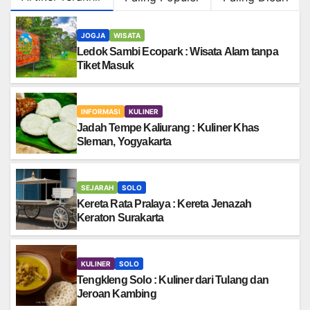
JOGJA
WISATA
Ledok Sambi Ecopark : Wisata Alam tanpa
Tiket Masuk
INFORMASI
KULINER
Jadah Tempe Kaliurang : Kuliner Khas
Sleman, Yogyakarta
SEJARAH
SOLO
Kereta Rata Pralaya : Kereta Jenazah
Keraton Surakarta
KULINER
SOLO
Tengkleng Solo : Kuliner dari Tulang dan
Jeroan Kambing