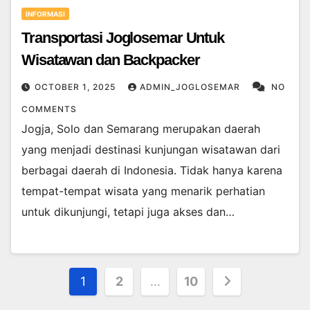
INFORMASI
Transportasi Joglosemar Untuk
Wisatawan dan Backpacker
OCTOBER 1, 2025
ADMIN_JOGLOSEMAR
NO
COMMENTS
Jogja, Solo dan Semarang merupakan daerah
yang menjadi destinasi kunjungan wisatawan dari
berbagai daerah di Indonesia. Tidak hanya karena
tempat-tempat wisata yang menarik perhatian
untuk dikunjungi, tetapi juga akses dan…
Posts
1
2
…
10
pagination