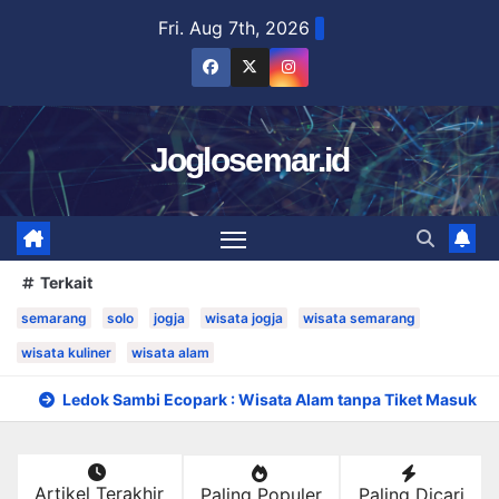
Skip
Fri. Aug 7th, 2026
to
content
Joglosemar.id
Terkait
semarang
solo
jogja
wisata jogja
wisata semarang
wisata kuliner
wisata alam
Ledok Sambi Ecopark : Wisata Alam tanpa Tiket Masuk
Artikel Terakhir
Paling Populer
Paling Dicari