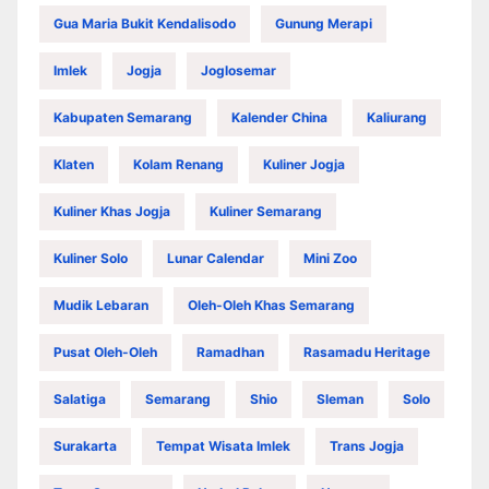
Gua Maria Bukit Kendalisodo
Gunung Merapi
Imlek
Jogja
Joglosemar
Kabupaten Semarang
Kalender China
Kaliurang
Klaten
Kolam Renang
Kuliner Jogja
Kuliner Khas Jogja
Kuliner Semarang
Kuliner Solo
Lunar Calendar
Mini Zoo
Mudik Lebaran
Oleh-Oleh Khas Semarang
Pusat Oleh-Oleh
Ramadhan
Rasamadu Heritage
Salatiga
Semarang
Shio
Sleman
Solo
Surakarta
Tempat Wisata Imlek
Trans Jogja