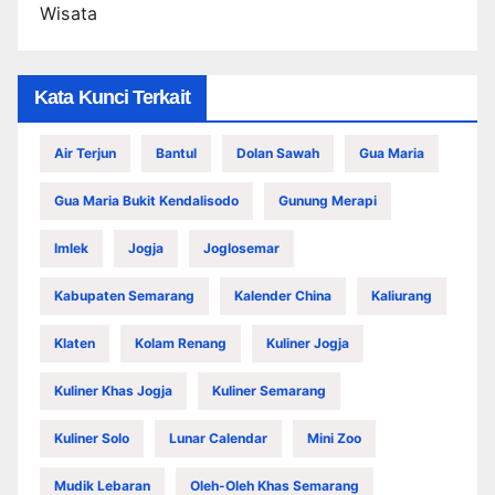
Wisata
Kata Kunci Terkait
Air Terjun
Bantul
Dolan Sawah
Gua Maria
Gua Maria Bukit Kendalisodo
Gunung Merapi
Imlek
Jogja
Joglosemar
Kabupaten Semarang
Kalender China
Kaliurang
Klaten
Kolam Renang
Kuliner Jogja
Kuliner Khas Jogja
Kuliner Semarang
Kuliner Solo
Lunar Calendar
Mini Zoo
Mudik Lebaran
Oleh-Oleh Khas Semarang