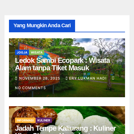
Yang Mungkin Anda Cari
JOGJA
WISATA
Ledok Sambi Ecopark : Wisata
Alam tanpa Tiket Masuk
NOVEMBER 28, 2025
ERY LUKMAN HADI
NO COMMENTS
INFORMASI
KULINER
Jadah Tempe Kaliurang : Kuliner