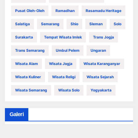
Pusat Oleh-Oleh
Ramadhan
Rasamadu Heritage
Salatiga
Semarang
Shio
Sleman
Solo
Surakarta
Tempat Wisata Imlek
Trans Jogja
Trans Semarang
Umbul Pelem
Ungaran
Wisata Alam
Wisata Jogja
Wisata Karanganyar
Wisata Kuliner
Wisata Religi
Wisata Sejarah
Wisata Semarang
Wisata Solo
Yogyakarta
Galeri