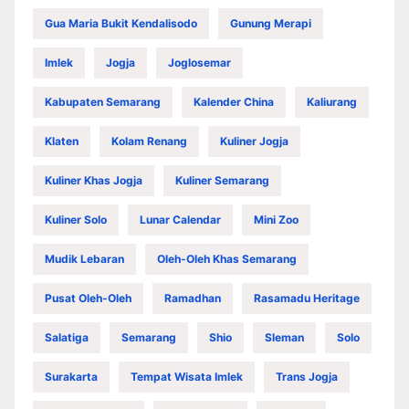
Gua Maria Bukit Kendalisodo
Gunung Merapi
Imlek
Jogja
Joglosemar
Kabupaten Semarang
Kalender China
Kaliurang
Klaten
Kolam Renang
Kuliner Jogja
Kuliner Khas Jogja
Kuliner Semarang
Kuliner Solo
Lunar Calendar
Mini Zoo
Mudik Lebaran
Oleh-Oleh Khas Semarang
Pusat Oleh-Oleh
Ramadhan
Rasamadu Heritage
Salatiga
Semarang
Shio
Sleman
Solo
Surakarta
Tempat Wisata Imlek
Trans Jogja