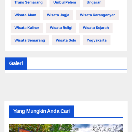
Trans Semarang
Umbul Pelem
Ungaran
Wisata Alam
Wisata Jogja
Wisata Karanganyar
Wisata Kuliner
Wisata Religi
Wisata Sejarah
Wisata Semarang
Wisata Solo
Yogyakarta
Galeri
Yang Mungkin Anda Cari