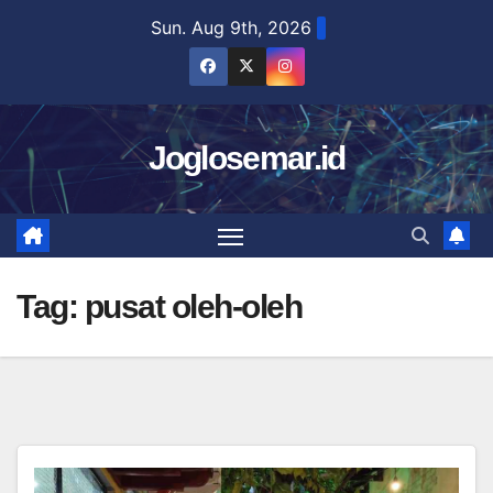
Skip
Sun. Aug 9th, 2026
to
content
Joglosemar.id
Tag:
pusat oleh-oleh