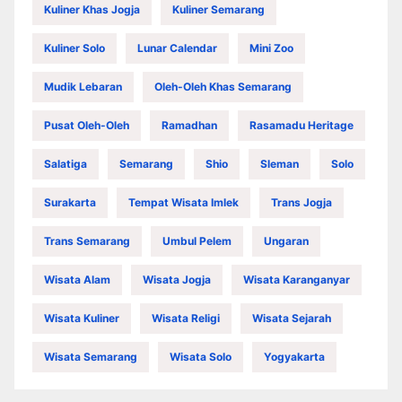
Kuliner Khas Jogja
Kuliner Semarang
Kuliner Solo
Lunar Calendar
Mini Zoo
Mudik Lebaran
Oleh-Oleh Khas Semarang
Pusat Oleh-Oleh
Ramadhan
Rasamadu Heritage
Salatiga
Semarang
Shio
Sleman
Solo
Surakarta
Tempat Wisata Imlek
Trans Jogja
Trans Semarang
Umbul Pelem
Ungaran
Wisata Alam
Wisata Jogja
Wisata Karanganyar
Wisata Kuliner
Wisata Religi
Wisata Sejarah
Wisata Semarang
Wisata Solo
Yogyakarta