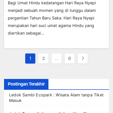
Bagi Umat Hindu kedatangan Hari Raya Nyepi
menjadi sebuah momen yang di tunggu dalam
pergantian Tahun Baru Saka. Hari Raya Nyepi
merupakan hari suci umat agama Hindu yang
diartikan sebagai…
Posts
1
2
…
6
pagination
Postingan Terakhir
Ledok Sambi Ecopark : Wisata Alam tanpa Tiket
Masuk