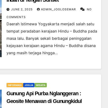
JUNE 2, 2025
ADMIN_JOGLOSEMAR
NO
COMMENTS
Daerah Istimewa Yogyakarta menjadi salah satu
tempat peradaban kerajaan Hindu – Buddha pada
masa lalu. Banyak sekali berbagai peninggalan
kejayaan kerajaan agama Hindu – Buddha disana
yang masih terjaga hingga…
INFORMASI
JOGJA
WISATA
Gunung Api Purba Nglanggeran :
Geosite Menawan di Gunungkidul