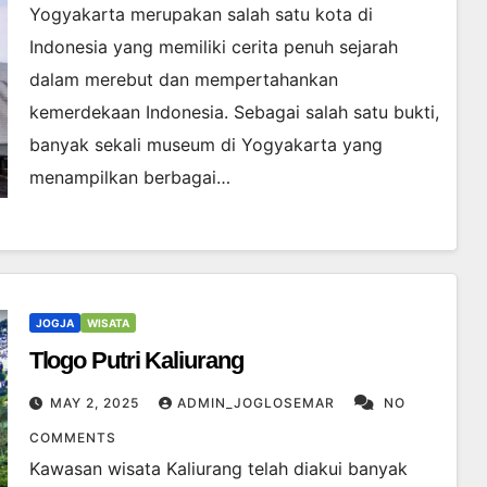
Yogyakarta merupakan salah satu kota di
Indonesia yang memiliki cerita penuh sejarah
dalam merebut dan mempertahankan
kemerdekaan Indonesia. Sebagai salah satu bukti,
banyak sekali museum di Yogyakarta yang
menampilkan berbagai…
JOGJA
WISATA
Tlogo Putri Kaliurang
MAY 2, 2025
ADMIN_JOGLOSEMAR
NO
COMMENTS
Kawasan wisata Kaliurang telah diakui banyak