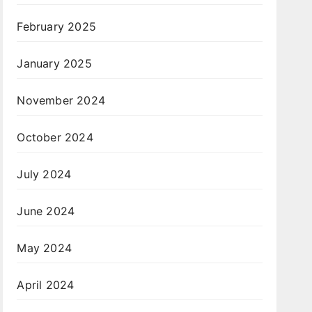
February 2025
January 2025
November 2024
October 2024
July 2024
June 2024
May 2024
April 2024