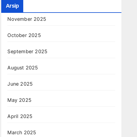
Arsip
November 2025
October 2025
September 2025
August 2025
June 2025
May 2025
April 2025
March 2025