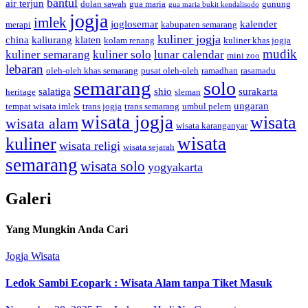
bantul
air terjun
dolan sawah
gua maria
gunung
gua maria bukit kendalisodo
jogja
imlek
joglosemar
kalender
merapi
kabupaten semarang
kuliner jogja
china
kaliurang
klaten
kolam renang
kuliner khas jogja
mudik
kuliner semarang
kuliner solo
lunar calendar
mini zoo
lebaran
oleh-oleh khas semarang
pusat oleh-oleh
ramadhan
rasamadu
semarang
solo
salatiga
shio
surakarta
heritage
sleman
ungaran
tempat wisata imlek
trans jogja
trans semarang
umbul pelem
wisata jogja
wisata
wisata alam
wisata karanganyar
wisata
kuliner
wisata religi
wisata sejarah
semarang
wisata solo
yogyakarta
Galeri
Yang Mungkin Anda Cari
Jogja
Wisata
Ledok Sambi Ecopark : Wisata Alam tanpa Tiket Masuk