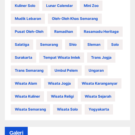
Kuliner Solo
Lunar Calendar
Mini Zoo
Mudik Lebaran
Oleh-Oleh Khas Semarang
Pusat Oleh-Oleh
Ramadhan
Rasamadu Heritage
Salatiga
Semarang
Shio
Sleman
Solo
Surakarta
Tempat Wisata Imlek
Trans Jogja
Trans Semarang
Umbul Pelem
Ungaran
Wisata Alam
Wisata Jogja
Wisata Karanganyar
Wisata Kuliner
Wisata Religi
Wisata Sejarah
Wisata Semarang
Wisata Solo
Yogyakarta
Galeri