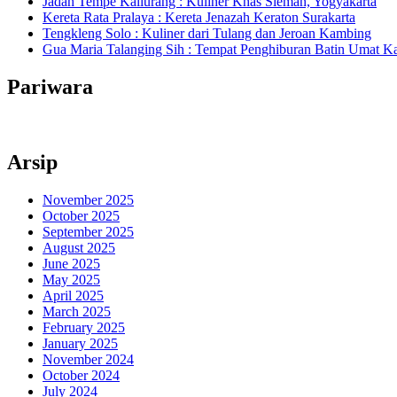
Jadah Tempe Kaliurang : Kuliner Khas Sleman, Yogyakarta
Kereta Rata Pralaya : Kereta Jenazah Keraton Surakarta
Tengkleng Solo : Kuliner dari Tulang dan Jeroan Kambing
Gua Maria Talanging Sih : Tempat Penghiburan Batin Umat Ka
Pariwara
Arsip
November 2025
October 2025
September 2025
August 2025
June 2025
May 2025
April 2025
March 2025
February 2025
January 2025
November 2024
October 2024
July 2024