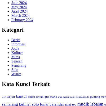
June 2024
May 2024
April 2024
March 2024
February 2024
Kategori
Berita
Informasi
Jogja
Kuliner
Mitos
Sejarah
Semarang
Solo
Wisata
Kata Kunci Terkait
bantul
air terjun
dolan sawah
gua maria
gunung mer
gua maria bukit kendalisodo
mudik lebaran
semarang
kuliner solo
lunar calendar
mini zoo
o