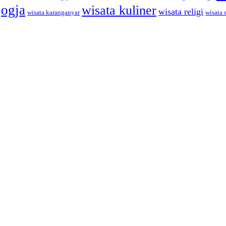
jogja
wisata kuliner
wisata religi
wisata karanganyar
wisata 