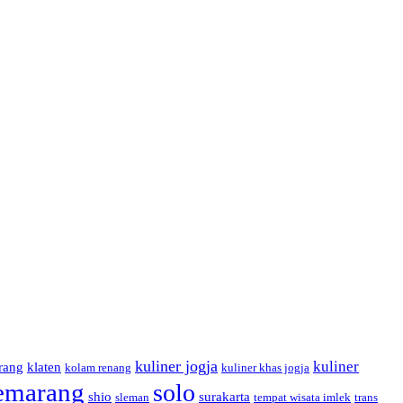
kuliner jogja
kuliner
rang
klaten
kolam renang
kuliner khas jogja
emarang
solo
shio
surakarta
sleman
tempat wisata imlek
trans