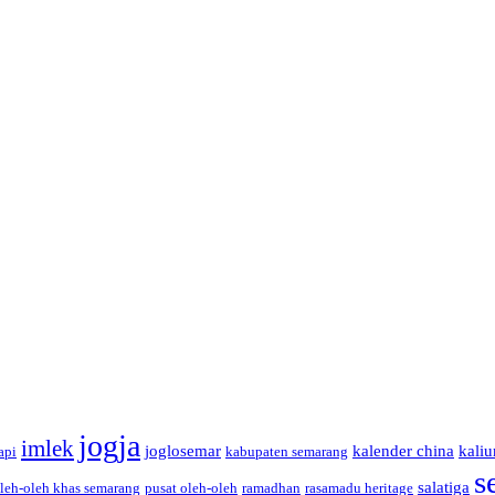
jogja
imlek
joglosemar
kalender china
kaliu
api
kabupaten semarang
s
salatiga
leh-oleh khas semarang
pusat oleh-oleh
ramadhan
rasamadu heritage