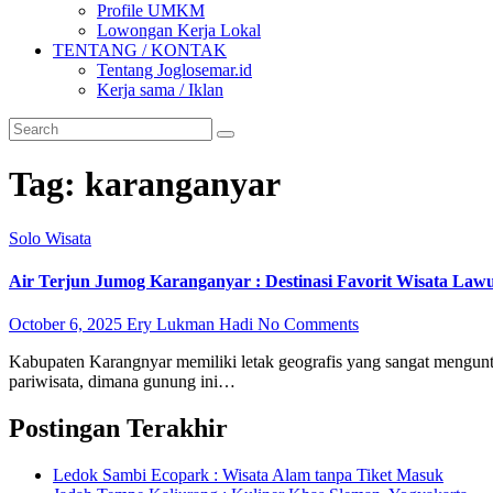
Profile UMKM
Lowongan Kerja Lokal
TENTANG / KONTAK
Tentang Joglosemar.id
Kerja sama / Iklan
Tag:
karanganyar
Solo
Wisata
Air Terjun Jumog Karanganyar : Destinasi Favorit Wisata Law
October 6, 2025
Ery Lukman Hadi
No Comments
Kabupaten Karangnyar memiliki letak geografis yang sangat menguntu
pariwisata, dimana gunung ini…
Postingan Terakhir
Ledok Sambi Ecopark : Wisata Alam tanpa Tiket Masuk