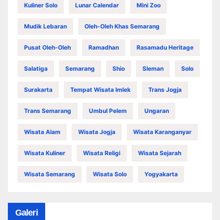
Kuliner Solo
Lunar Calendar
Mini Zoo
Mudik Lebaran
Oleh-Oleh Khas Semarang
Pusat Oleh-Oleh
Ramadhan
Rasamadu Heritage
Salatiga
Semarang
Shio
Sleman
Solo
Surakarta
Tempat Wisata Imlek
Trans Jogja
Trans Semarang
Umbul Pelem
Ungaran
Wisata Alam
Wisata Jogja
Wisata Karanganyar
Wisata Kuliner
Wisata Religi
Wisata Sejarah
Wisata Semarang
Wisata Solo
Yogyakarta
Galeri