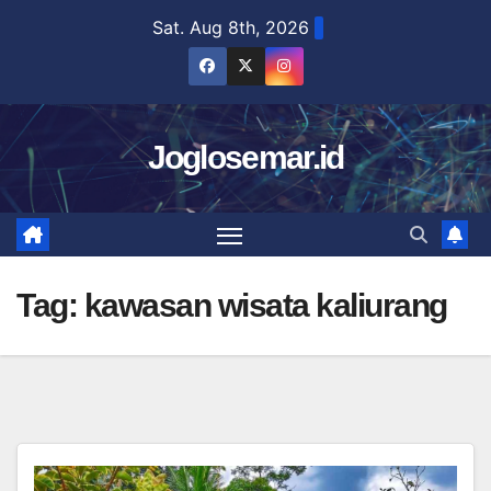
Skip
Sat. Aug 8th, 2026
to
content
Joglosemar.id
Tag:
kawasan wisata kaliurang