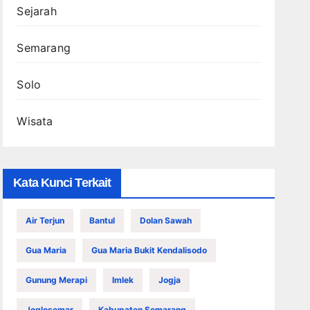
Sejarah
Semarang
Solo
Wisata
Kata Kunci Terkait
Air Terjun
Bantul
Dolan Sawah
Gua Maria
Gua Maria Bukit Kendalisodo
Gunung Merapi
Imlek
Jogja
Joglosemar
Kabupaten Semarang