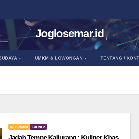
Joglosemar.id
 BUDAYA
UMKM & LOWONGAN
TENTANG / KON
INFORMASI
KULINER
Jadah Tempe Kaliurang : Kuliner Khas