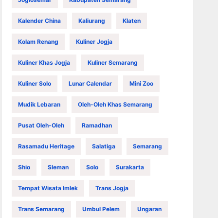
Kalender China
Kaliurang
Klaten
Kolam Renang
Kuliner Jogja
Kuliner Khas Jogja
Kuliner Semarang
Kuliner Solo
Lunar Calendar
Mini Zoo
Mudik Lebaran
Oleh-Oleh Khas Semarang
Pusat Oleh-Oleh
Ramadhan
Rasamadu Heritage
Salatiga
Semarang
Shio
Sleman
Solo
Surakarta
Tempat Wisata Imlek
Trans Jogja
Trans Semarang
Umbul Pelem
Ungaran