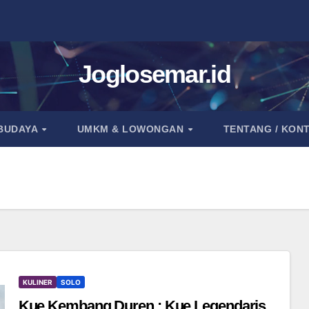
Joglosemar.id
 BUDAYA
UMKM & LOWONGAN
TENTANG / KON
KULINER
SOLO
Kue Kembang Duren : Kue Legendaris