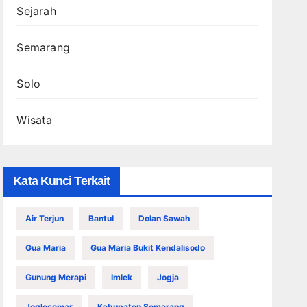
Sejarah
Semarang
Solo
Wisata
Kata Kunci Terkait
Air Terjun
Bantul
Dolan Sawah
Gua Maria
Gua Maria Bukit Kendalisodo
Gunung Merapi
Imlek
Jogja
Joglosemar
Kabupaten Semarang