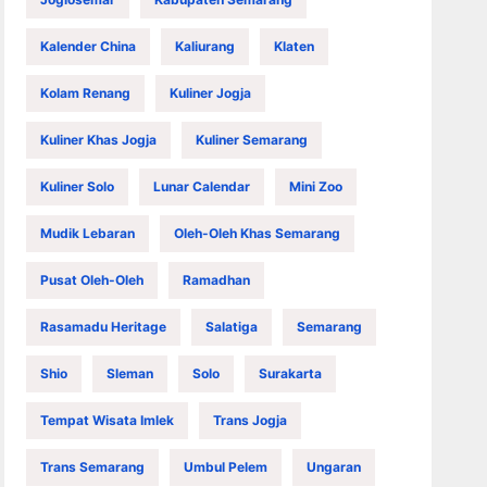
Kalender China
Kaliurang
Klaten
Kolam Renang
Kuliner Jogja
Kuliner Khas Jogja
Kuliner Semarang
Kuliner Solo
Lunar Calendar
Mini Zoo
Mudik Lebaran
Oleh-Oleh Khas Semarang
Pusat Oleh-Oleh
Ramadhan
Rasamadu Heritage
Salatiga
Semarang
Shio
Sleman
Solo
Surakarta
Tempat Wisata Imlek
Trans Jogja
Trans Semarang
Umbul Pelem
Ungaran