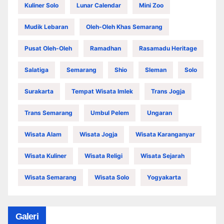
Kuliner Solo
Lunar Calendar
Mini Zoo
Mudik Lebaran
Oleh-Oleh Khas Semarang
Pusat Oleh-Oleh
Ramadhan
Rasamadu Heritage
Salatiga
Semarang
Shio
Sleman
Solo
Surakarta
Tempat Wisata Imlek
Trans Jogja
Trans Semarang
Umbul Pelem
Ungaran
Wisata Alam
Wisata Jogja
Wisata Karanganyar
Wisata Kuliner
Wisata Religi
Wisata Sejarah
Wisata Semarang
Wisata Solo
Yogyakarta
Galeri