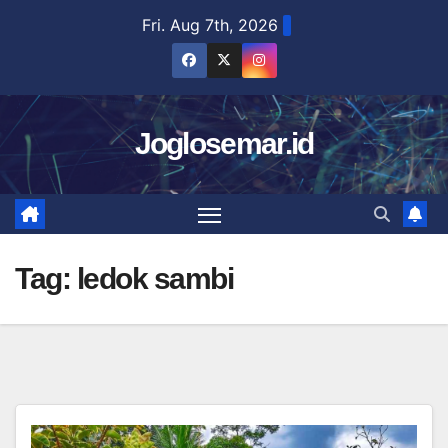
Skip
Fri. Aug 7th, 2026
to
content
Joglosemar.id
Tag:
ledok sambi