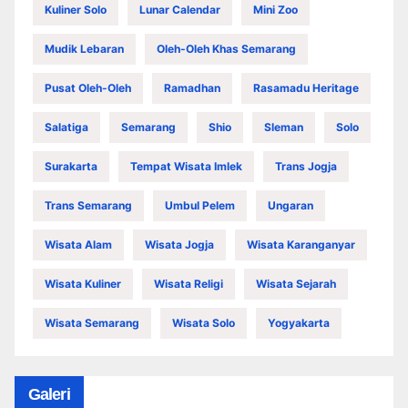
Kuliner Solo
Lunar Calendar
Mini Zoo
Mudik Lebaran
Oleh-Oleh Khas Semarang
Pusat Oleh-Oleh
Ramadhan
Rasamadu Heritage
Salatiga
Semarang
Shio
Sleman
Solo
Surakarta
Tempat Wisata Imlek
Trans Jogja
Trans Semarang
Umbul Pelem
Ungaran
Wisata Alam
Wisata Jogja
Wisata Karanganyar
Wisata Kuliner
Wisata Religi
Wisata Sejarah
Wisata Semarang
Wisata Solo
Yogyakarta
Galeri