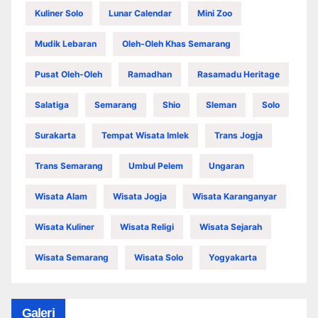
Kuliner Solo
Lunar Calendar
Mini Zoo
Mudik Lebaran
Oleh-Oleh Khas Semarang
Pusat Oleh-Oleh
Ramadhan
Rasamadu Heritage
Salatiga
Semarang
Shio
Sleman
Solo
Surakarta
Tempat Wisata Imlek
Trans Jogja
Trans Semarang
Umbul Pelem
Ungaran
Wisata Alam
Wisata Jogja
Wisata Karanganyar
Wisata Kuliner
Wisata Religi
Wisata Sejarah
Wisata Semarang
Wisata Solo
Yogyakarta
Galeri