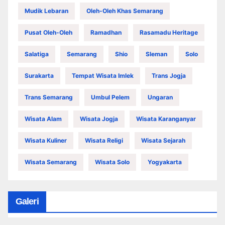
Mudik Lebaran
Oleh-Oleh Khas Semarang
Pusat Oleh-Oleh
Ramadhan
Rasamadu Heritage
Salatiga
Semarang
Shio
Sleman
Solo
Surakarta
Tempat Wisata Imlek
Trans Jogja
Trans Semarang
Umbul Pelem
Ungaran
Wisata Alam
Wisata Jogja
Wisata Karanganyar
Wisata Kuliner
Wisata Religi
Wisata Sejarah
Wisata Semarang
Wisata Solo
Yogyakarta
Galeri