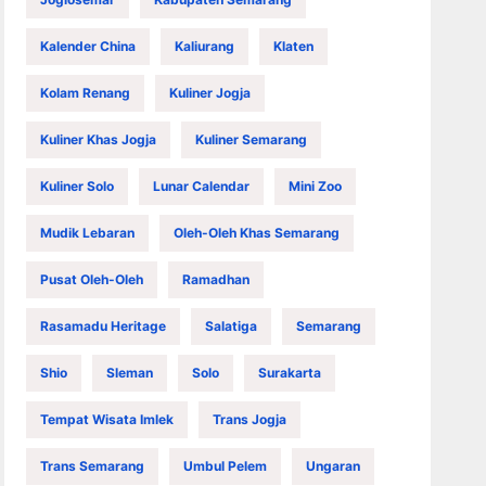
Kalender China
Kaliurang
Klaten
Kolam Renang
Kuliner Jogja
Kuliner Khas Jogja
Kuliner Semarang
Kuliner Solo
Lunar Calendar
Mini Zoo
Mudik Lebaran
Oleh-Oleh Khas Semarang
Pusat Oleh-Oleh
Ramadhan
Rasamadu Heritage
Salatiga
Semarang
Shio
Sleman
Solo
Surakarta
Tempat Wisata Imlek
Trans Jogja
Trans Semarang
Umbul Pelem
Ungaran