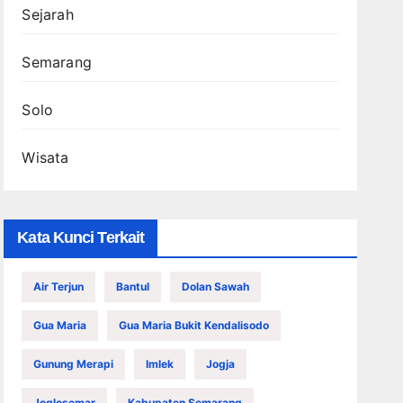
Sejarah
Semarang
Solo
Wisata
Kata Kunci Terkait
Air Terjun
Bantul
Dolan Sawah
Gua Maria
Gua Maria Bukit Kendalisodo
Gunung Merapi
Imlek
Jogja
Joglosemar
Kabupaten Semarang