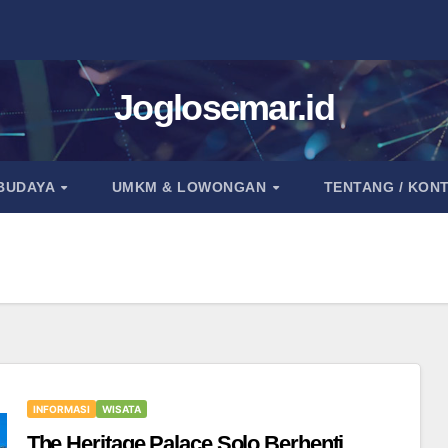
Joglosemar.id
 BUDAYA
UMKM & LOWONGAN
TENTANG / KON
INFORMASI
WISATA
The Heritage Palace Solo Berhenti