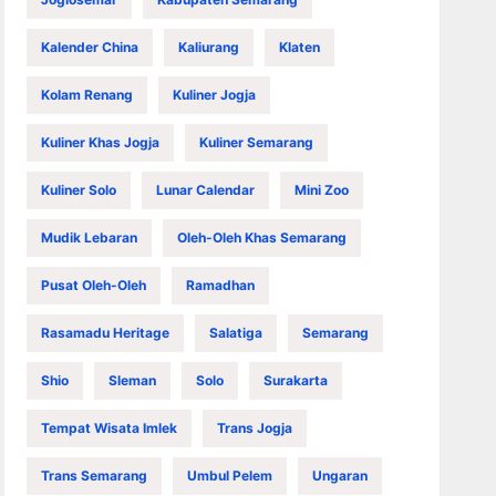
Kalender China
Kaliurang
Klaten
Kolam Renang
Kuliner Jogja
Kuliner Khas Jogja
Kuliner Semarang
Kuliner Solo
Lunar Calendar
Mini Zoo
Mudik Lebaran
Oleh-Oleh Khas Semarang
Pusat Oleh-Oleh
Ramadhan
Rasamadu Heritage
Salatiga
Semarang
Shio
Sleman
Solo
Surakarta
Tempat Wisata Imlek
Trans Jogja
Trans Semarang
Umbul Pelem
Ungaran