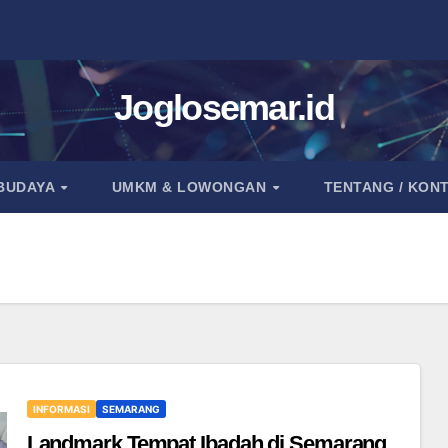
Joglosemar.id
 BUDAYA
UMKM & LOWONGAN
TENTANG / KON
INFORMASI
SEMARANG
Landmark Tempat Ibadah di Semarang