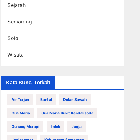
Sejarah
Semarang
Solo
Wisata
Kata Kunci Terkait
Air Terjun
Bantul
Dolan Sawah
Gua Maria
Gua Maria Bukit Kendalisodo
Gunung Merapi
Imlek
Jogja
Joglosemar
Kabupaten Semarang