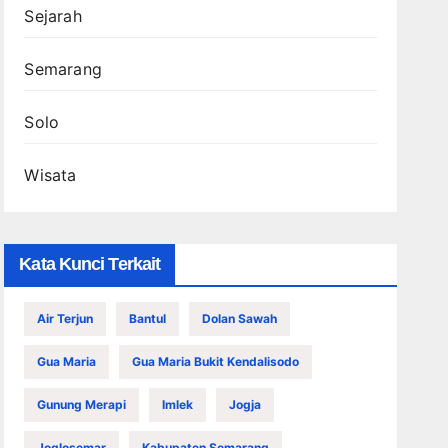
Sejarah
Semarang
Solo
Wisata
Kata Kunci Terkait
Air Terjun
Bantul
Dolan Sawah
Gua Maria
Gua Maria Bukit Kendalisodo
Gunung Merapi
Imlek
Jogja
Joglosemar
Kabupaten Semarang