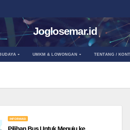
Joglosemar.id
 BUDAYA
UMKM & LOWONGAN
TENTANG / KON
INFORMASI
Pilihan Bus Untuk Menuju ke