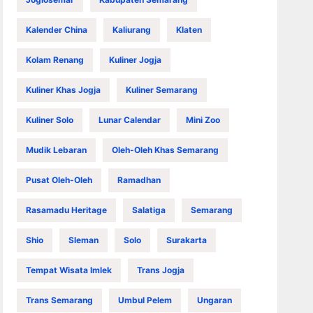
Kalender China
Kaliurang
Klaten
Kolam Renang
Kuliner Jogja
Kuliner Khas Jogja
Kuliner Semarang
Kuliner Solo
Lunar Calendar
Mini Zoo
Mudik Lebaran
Oleh-Oleh Khas Semarang
Pusat Oleh-Oleh
Ramadhan
Rasamadu Heritage
Salatiga
Semarang
Shio
Sleman
Solo
Surakarta
Tempat Wisata Imlek
Trans Jogja
Trans Semarang
Umbul Pelem
Ungaran