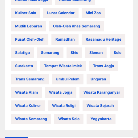
Kuliner Solo
Lunar Calendar
Mini Zoo
Mudik Lebaran
Oleh-Oleh Khas Semarang
Pusat Oleh-Oleh
Ramadhan
Rasamadu Heritage
Salatiga
Semarang
Shio
Sleman
Solo
Surakarta
Tempat Wisata Imlek
Trans Jogja
Trans Semarang
Umbul Pelem
Ungaran
Wisata Alam
Wisata Jogja
Wisata Karanganyar
Wisata Kuliner
Wisata Religi
Wisata Sejarah
Wisata Semarang
Wisata Solo
Yogyakarta