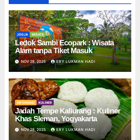
JOGJA
WISATA
Ledok Sambi Ecopark : Wisata
Alam tanpa Tiket Masuk
NOV 28, 2025
ERY LUKMAN HADI
INFORMASI
KULINER
Jadah Tempe Kaliurang : Kuliner
Khas Sleman, Yogyakarta
NOV 28, 2025
ERY LUKMAN HADI