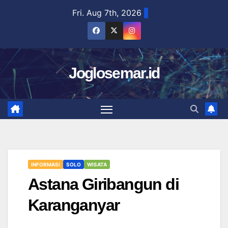
Skip
Fri. Aug 7th, 2026
to
content
Joglosemar.id
INFORMASI
SOLO
WISATA
Astana Giribangun di
Karanganyar