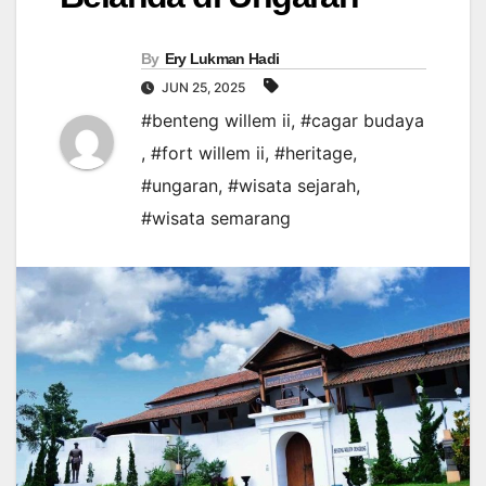
By
Ery Lukman Hadi
JUN 25, 2025
#benteng willem ii
,
#cagar budaya
,
#fort willem ii
,
#heritage
,
#ungaran
,
#wisata sejarah
,
#wisata semarang