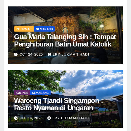
INFORMASI
SEMARANG
Gua Maria Talanging Sih : Tempat
Penghiburan Batin Umat Katolik
OCT 24, 2025
ERY LUKMAN HADI
KULINER
SEMARANG
Waroeng Tjandi Singampon :
Resto Nyaman di Ungaran
OCT 16, 2025
ERY LUKMAN HADI