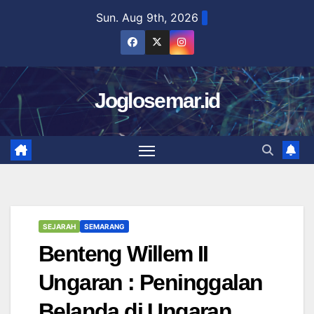
Skip
Sun. Aug 9th, 2026
to
content
Joglosemar.id
SEJARAH
SEMARANG
Benteng Willem II
Ungaran : Peninggalan
Belanda di Ungaran