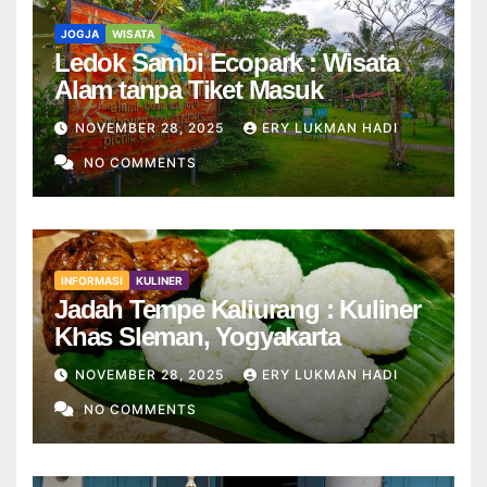
JOGJA
WISATA
Ledok Sambi Ecopark : Wisata
Alam tanpa Tiket Masuk
NOVEMBER 28, 2025
ERY LUKMAN HADI
NO COMMENTS
INFORMASI
KULINER
Jadah Tempe Kaliurang : Kuliner
Khas Sleman, Yogyakarta
NOVEMBER 28, 2025
ERY LUKMAN HADI
NO COMMENTS