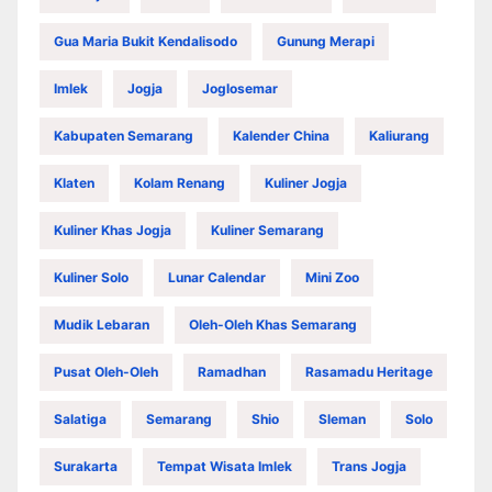
Gua Maria Bukit Kendalisodo
Gunung Merapi
Imlek
Jogja
Joglosemar
Kabupaten Semarang
Kalender China
Kaliurang
Klaten
Kolam Renang
Kuliner Jogja
Kuliner Khas Jogja
Kuliner Semarang
Kuliner Solo
Lunar Calendar
Mini Zoo
Mudik Lebaran
Oleh-Oleh Khas Semarang
Pusat Oleh-Oleh
Ramadhan
Rasamadu Heritage
Salatiga
Semarang
Shio
Sleman
Solo
Surakarta
Tempat Wisata Imlek
Trans Jogja