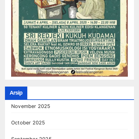
Arsip
November 2025
October 2025
September 2025