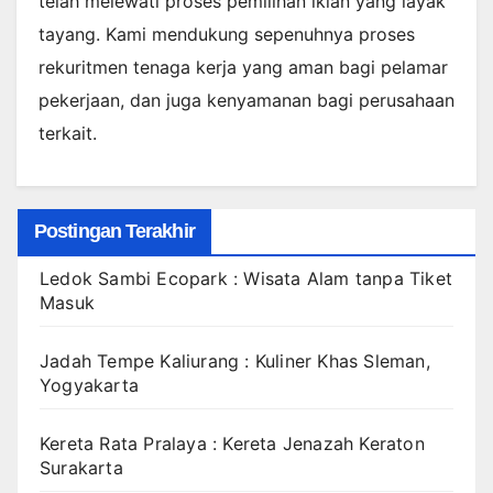
telah melewati proses pemilihan iklan yang layak
tayang. Kami mendukung sepenuhnya proses
rekuritmen tenaga kerja yang aman bagi pelamar
pekerjaan, dan juga kenyamanan bagi perusahaan
terkait.
Postingan Terakhir
Ledok Sambi Ecopark : Wisata Alam tanpa Tiket
Masuk
Jadah Tempe Kaliurang : Kuliner Khas Sleman,
Yogyakarta
Kereta Rata Pralaya : Kereta Jenazah Keraton
Surakarta