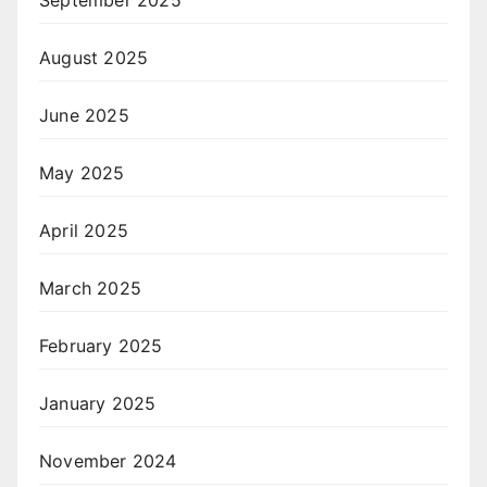
August 2025
June 2025
May 2025
April 2025
March 2025
February 2025
January 2025
November 2024