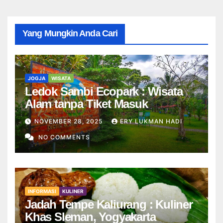
Yang Mungkin Anda Cari
JOGJA
WISATA
Ledok Sambi Ecopark : Wisata
Alam tanpa Tiket Masuk
NOVEMBER 28, 2025
ERY LUKMAN HADI
NO COMMENTS
INFORMASI
KULINER
Jadah Tempe Kaliurang : Kuliner
Khas Sleman, Yogyakarta