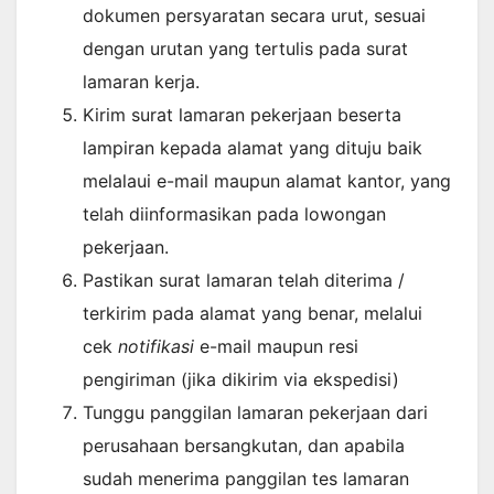
dokumen persyaratan secara urut, sesuai
dengan urutan yang tertulis pada surat
lamaran kerja.
Kirim surat lamaran pekerjaan beserta
lampiran kepada alamat yang dituju baik
melalaui e-mail maupun alamat kantor, yang
telah diinformasikan pada lowongan
pekerjaan.
Pastikan surat lamaran telah diterima /
terkirim pada alamat yang benar, melalui
cek
notifikasi
e-mail maupun resi
pengiriman (jika dikirim via ekspedisi)
Tunggu panggilan lamaran pekerjaan dari
perusahaan bersangkutan, dan apabila
sudah menerima panggilan tes lamaran