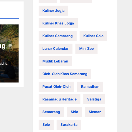
Kuliner Jogja
Kuliner Khas Jogja
Kuliner Semarang
Kuliner Solo
ng
Lunar Calendar
Mini Zoo
n
Mudik Lebaran
MAN
Oleh-Oleh Khas Semarang
Pusat Oleh-Oleh
Ramadhan
Rasamadu Heritage
Salatiga
Semarang
Shio
Sleman
Solo
Surakarta