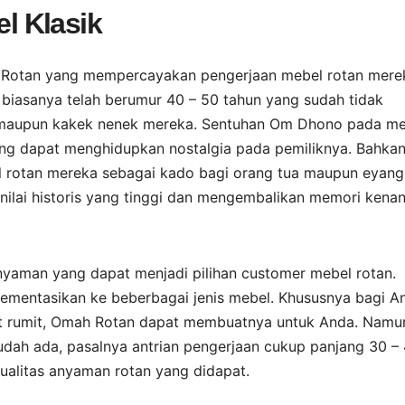
l Klasik
h Rotan yang mempercayakan pengerjaan mebel rotan mere
iasanya telah berumur 40 – 50 tahun yang sudah tidak
a maupun kakek nenek mereka. Sentuhan Om Dhono pada m
ang dapat menghidupkan nostalgia pada pemiliknya. Bahka
el rotan mereka sebagai kado bagi orang tua maupun eyang
nilai historis yang tinggi dan mengembalikan memori kena
anyaman yang dapat menjadi pilihan customer mebel rotan.
ementasikan ke beberbagai jenis mebel. Khususnya bagi A
at rumit, Omah Rotan dapat membuatnya untuk Anda. Namu
udah ada, pasalnya antrian pengerjaan cukup panjang 30 –
 kualitas anyaman rotan yang didapat.