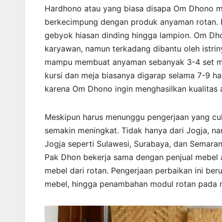
Hardhono atau yang biasa disapa Om Dhono me
berkecimpung dengan produk anyaman rotan. Pr
gebyok hiasan dinding hingga lampion. Om Dho
karyawan, namun terkadang dibantu oleh istrin
mampu membuat anyaman sebanyak 3-4 set meja k
kursi dan meja biasanya digarap selama 7-9 har
karena Om Dhono ingin menghasilkan kualitas a
Meskipun harus menunggu pengerjaan yang cu
semakin meningkat. Tidak hanya dari Jogja, n
Jogja seperti Sulawesi, Surabaya, dan Semaran
Pak Dhon bekerja sama dengan penjual mebel an
mebel dari rotan. Pengerjaan perbaikan ini be
mebel, hingga penambahan modul rotan pada 