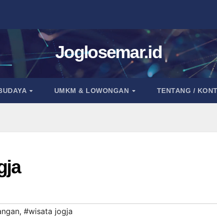
Joglosemar.id
 BUDAYA
UMKM & LOWONGAN
TENTANG / KON
gja
tangan
,
#wisata jogja