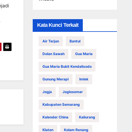
jadi
e
Kata Kunci Terkait
Air Terjun
Bantul
Dolan Sawah
Gua Maria
Gua Maria Bukit Kendalisodo
Gunung Merapi
Imlek
Jogja
Joglosemar
Kabupaten Semarang
Kalender China
Kaliurang
Klaten
Kolam Renang