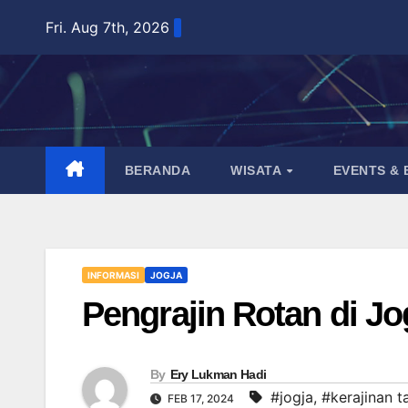
Skip
Fri. Aug 7th, 2026
to
content
BERANDA
WISATA
EVENTS &
INFORMASI
JOGJA
Pengrajin Rotan di Jo
By
Ery Lukman Hadi
#jogja
,
#kerajinan 
FEB 17, 2024