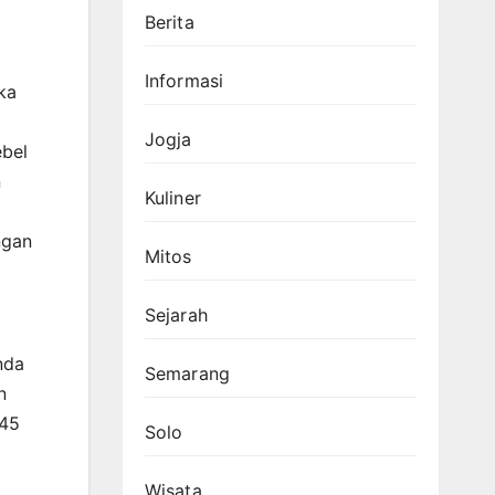
Berita
Informasi
ka
Jogja
ebel
n
Kuliner
ngan
Mitos
Sejarah
nda
Semarang
n
 45
Solo
Wisata