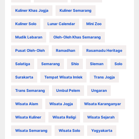
Kuliner Khas Jogja
Kuliner Semarang
Kuliner Solo
Lunar Calendar
Mini Zoo
Mudik Lebaran
Oleh-Oleh Khas Semarang
Pusat Oleh-Oleh
Ramadhan
Rasamadu Heritage
Salatiga
Semarang
Shio
Sleman
Solo
Surakarta
Tempat Wisata Imlek
Trans Jogja
Trans Semarang
Umbul Pelem
Ungaran
Wisata Alam
Wisata Jogja
Wisata Karanganyar
Wisata Kuliner
Wisata Religi
Wisata Sejarah
Wisata Semarang
Wisata Solo
Yogyakarta