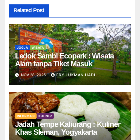
Related Post
JOGJA
WISATA
Ledok Sambi Ecopark : Wisata
Alam tanpa Tiket Masuk
NOV 28, 2025
ERY LUKMAN HADI
INFORMASI
KULINER
Jadah Tempe Kaliurang : Kuliner
Khas Sleman, Yogyakarta