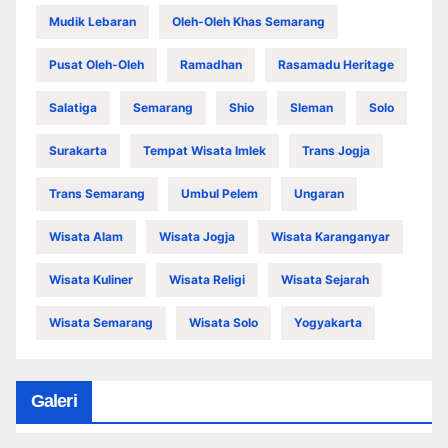
Mudik Lebaran
Oleh-Oleh Khas Semarang
Pusat Oleh-Oleh
Ramadhan
Rasamadu Heritage
Salatiga
Semarang
Shio
Sleman
Solo
Surakarta
Tempat Wisata Imlek
Trans Jogja
Trans Semarang
Umbul Pelem
Ungaran
Wisata Alam
Wisata Jogja
Wisata Karanganyar
Wisata Kuliner
Wisata Religi
Wisata Sejarah
Wisata Semarang
Wisata Solo
Yogyakarta
Galeri