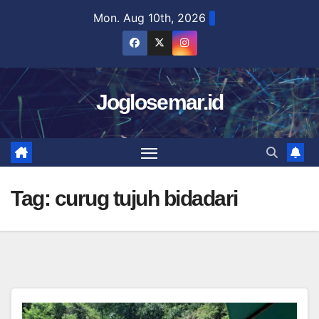
Skip
Mon. Aug 10th, 2026
to
content
Joglosemar.id
Tag:
curug tujuh bidadari