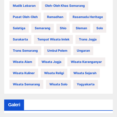
Mudik Lebaran
Oleh-Oleh Khas Semarang
Pusat Oleh-Oleh
Ramadhan
Rasamadu Heritage
Salatiga
Semarang
Shio
Sleman
Solo
Surakarta
Tempat Wisata Imlek
Trans Jogja
Trans Semarang
Umbul Pelem
Ungaran
Wisata Alam
Wisata Jogja
Wisata Karanganyar
Wisata Kuliner
Wisata Religi
Wisata Sejarah
Wisata Semarang
Wisata Solo
Yogyakarta
Galeri