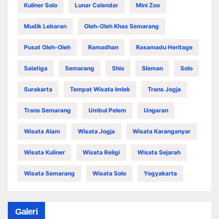
Kuliner Solo
Lunar Calendar
Mini Zoo
Mudik Lebaran
Oleh-Oleh Khas Semarang
Pusat Oleh-Oleh
Ramadhan
Rasamadu Heritage
Salatiga
Semarang
Shio
Sleman
Solo
Surakarta
Tempat Wisata Imlek
Trans Jogja
Trans Semarang
Umbul Pelem
Ungaran
Wisata Alam
Wisata Jogja
Wisata Karanganyar
Wisata Kuliner
Wisata Religi
Wisata Sejarah
Wisata Semarang
Wisata Solo
Yogyakarta
Galeri