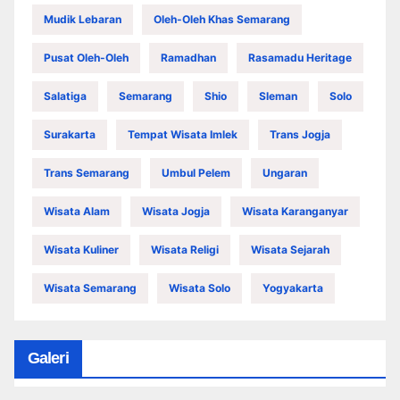
Mudik Lebaran
Oleh-Oleh Khas Semarang
Pusat Oleh-Oleh
Ramadhan
Rasamadu Heritage
Salatiga
Semarang
Shio
Sleman
Solo
Surakarta
Tempat Wisata Imlek
Trans Jogja
Trans Semarang
Umbul Pelem
Ungaran
Wisata Alam
Wisata Jogja
Wisata Karanganyar
Wisata Kuliner
Wisata Religi
Wisata Sejarah
Wisata Semarang
Wisata Solo
Yogyakarta
Galeri